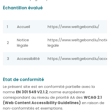
Échantillon évalué
1
Accueil
https://www.weltgebond.lu/
Notice
https://www.weltgebond.lu/notic
2
légale
legale
3
Accessibilité
https://www.weltgebond.lu/access
État de conformité
Le présent site est en conformité partielle avec la
norme
EN 301 549 V2.1.2
, norme européenne
correspondant au niveau de priorité AA des
WCAG 2.1
(Web Content Accessibility Guidelines)
en raison de
non-conformités et exemptions.