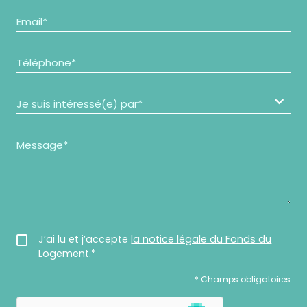
J’ai lu et j’accepte
la notice légale du Fonds du
Logement
.*
Veuillez
* Champs obligatoires
laisser
ce