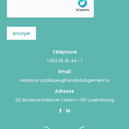
champ
vide.
Envoyer
Téléphone
+352 26 26 44 - 1
Email
relations-publiques@fondsdulogement.lu
Adresse
52, Boulevard Marcel Cahen L-1311 Luxembourg