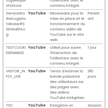
LogsReque
l'utilisateur avec le
stsStore
contenu intégré.
ServiceWo
YouTube
Nécessaire pour la
Persist
rkerLogsDa
mise en place et le
ant
tabase#S
fonctionnement du
WHealthLo
contenu vidéo de
g
YouTube sur le site
web.
TESTCOOKI
YouTube
Utilisé pour suivre
1 jour
ESENABLED
l'interaction de
l'utilisateur avec le
contenu intégré.
VISITOR_IN
YouTube
Tente d'estimer la
180
FO1_LIVE
bande passante
jours
des utilisateurs sur
des pages avec
des vidéos
YouTube intégrées.
YSC
YouTube
Enregistre un
Session