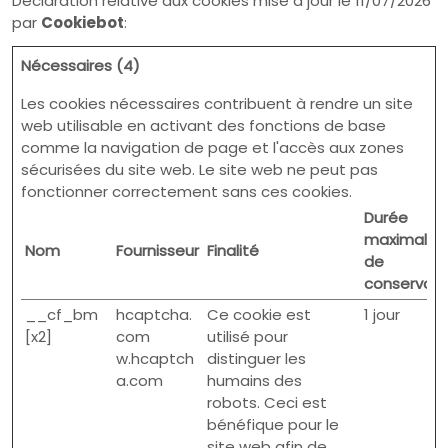
Déclaration relative aux cookies mise à jour le 11/07/2026
par
Cookiebot
:
Nécessaires (4)
Les cookies nécessaires contribuent à rendre un site
web utilisable en activant des fonctions de base
comme la navigation de page et l'accès aux zones
sécurisées du site web. Le site web ne peut pas
fonctionner correctement sans ces cookies.
Durée
maximale
Nom
Fournisseur
Finalité
de
conservati
__cf_bm
hcaptcha.
Ce cookie est
1 jour
[x2]
com
utilisé pour
w.hcaptch
distinguer les
a.com
humains des
robots. Ceci est
bénéfique pour le
site web afin de