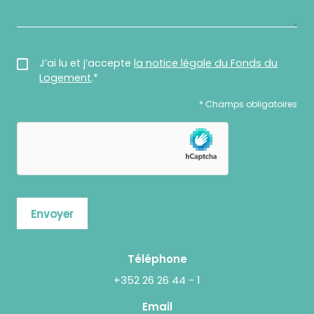
J’ai lu et j’accepte
la notice légale du Fonds du
Logement
.*
Veuillez
* Champs obligatoires
laisser
ce
champ
vide.
Envoyer
Téléphone
+352 26 26 44 - 1
Email